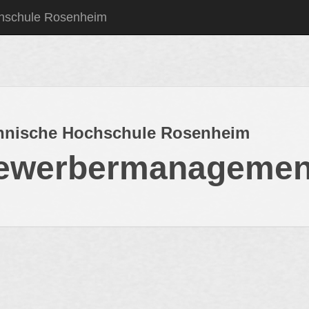
hschule Rosenheim
hnische Hochschule Rosenheim
ewerbermanagemen